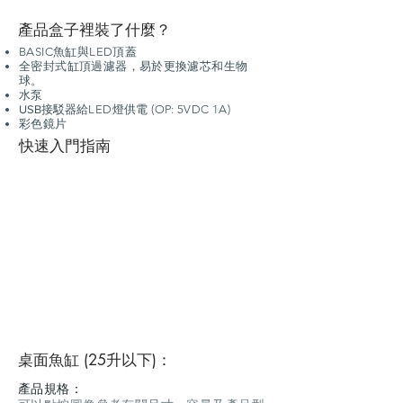
產品盒子裡裝了什麼？
BASIC魚缸與LED頂蓋
全密封式缸頂過濾器，易於更換濾芯和生物
球。
水泵
USB接駁器
給LED燈供電 (OP: 5VDC 1A)
彩色鏡片
快速入門指南
桌面魚缸 (25升以下)：
產品規格：