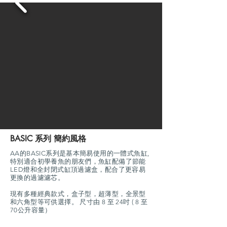
BASIC 系列 簡約風格
AA的BASIC系列是基本簡易使用的一體式魚缸,
特別適合初學養魚的朋友們，魚缸配備了節能
LED燈和全封閉式缸頂過濾盒，配合了更容易
更換的過濾濾芯。
現有多種經典款式，盒子型，超薄型，全景型
和六角型等可供選擇。 尺寸由 8 至 24吋 ( 8 至
70公升容量）