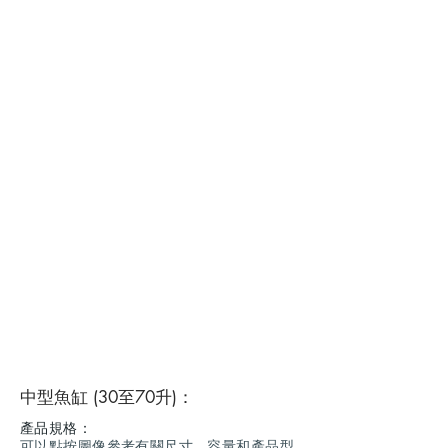
中型魚缸 (30至70升)：
產品規格：
可以點按圖像參考有關尺寸、容量和產品型