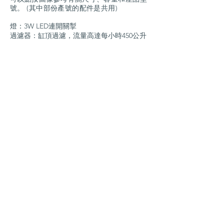
號。 (其中部份產號的配件是共用)
燈：3W LED連開關掣
過濾器：缸頂過濾，流量高達每小時450公升
濾芯：易更換濾芯 中（R-035-3）
功率：水泵5W和 LED燈3W