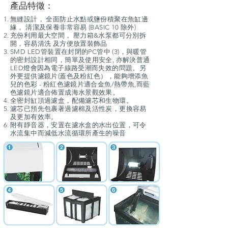
產品特徵：
無縫設計， 全面防止水點或鹽份積聚在魚缸邊
緣， 清潔及保養非常容易 (BASIC 10 除外)
充份利用最大空間， 壓力箱&水泵都可分別拆
開，容易清洗 及方便放置裝飾品
SMD LED管裝置在封閉的PC管中 (3)，與暖管
的密封設計相同，簡單及使用安全, 亦解決普通
LED燈會因為電子線路受潮而失效的問題。另
外更提供濾鏡片(蓋色及粉紅色），能夠增添魚
兒的色彩 - 粉紅色濾鏡片適合金魚/熱帶魚,而藍
色濾鏡片適合佈置成海水景觀效果。
全密封缸頂過濾盒，配備濾芯和生物環。
濾芯已預先包裹著過濾棉及活性炭，更換容易
及更加有效率。
附有靜音器，安置在濾水盒的水出位置，可令
水流集中而減低水流循環所產生的噪音