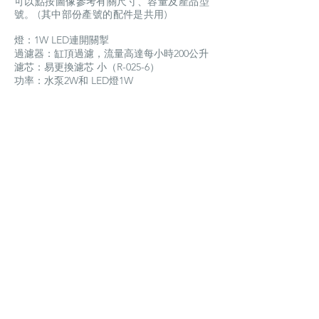
可以點按圖像參考有關尺寸、容量及產品型
號。 (其中部份產號的配件是共用)
燈：1W LED連開關掣
過濾器：缸頂過濾，流量高達每小時200公升
濾芯：易更換濾芯 小（R-025-6）
功率：水泵2W和 LED燈1W